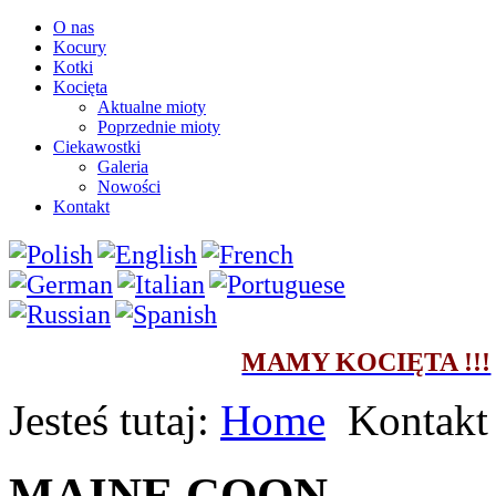
O nas
Kocury
Kotki
Kocięta
Aktualne mioty
Poprzednie mioty
Ciekawostki
Galeria
Nowości
Kontakt
MAMY KOCIĘTA !!!
Jesteś tutaj:
Home
Kontakt
MAINE COON