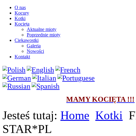
O nas
Kocury
Kotki
Kocięta
Aktualne mioty
Poprzednie mioty
Ciekawostki
Galeria
Nowości
Kontakt
MAMY KOCIĘTA !!!
Jesteś tutaj:
Home
Kotki
F
STAR*PL